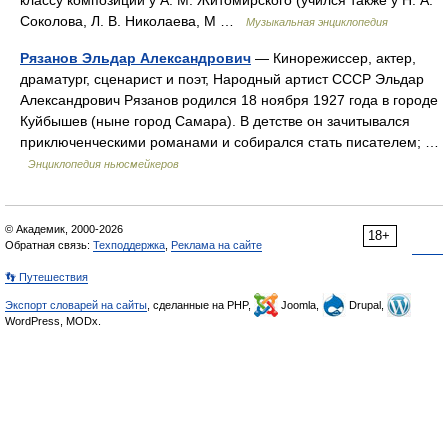
классу композиции у A. M. Житомирского (учился также у Н. А.
Соколова, Л. В. Николаева, М …
Музыкальная энциклопедия
Рязанов Эльдар Александрович
— Кинорежиссер, актер,
драматург, сценарист и поэт, Народный артист СССР Эльдар
Александрович Рязанов родился 18 ноября 1927 года в городе
Куйбышев (ныне город Самара). В детстве он зачитывался
приключенческими романами и собирался стать писателем; …
Энциклопедия ньюсмейкеров
© Академик, 2000-2026
18+
Обратная связь:
Техподдержка
,
Реклама на сайте
👣 Путешествия
Экспорт словарей на сайты
, сделанные на PHP,
Joomla,
Drupal,
WordPress, MODx.