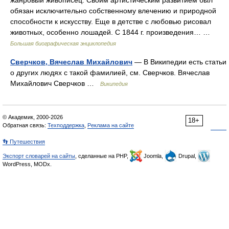
жанровый живописец. Своим артистическим развитием был
обязан исключительно собственному влечению и природной
способности к искусству. Еще в детстве с любовью рисовал
животных, особенно лошадей. С 1844 г. произведения… …
Большая биографическая энциклопедия
Сверчков, Вячеслав Михайлович
— В Википедии есть статьи
о других людях с такой фамилией, см. Сверчков. Вячеслав
Михайлович Сверчков …
Википедия
© Академик, 2000-2026
18+
Обратная связь:
Техподдержка
,
Реклама на сайте
👣 Путешествия
Экспорт словарей на сайты
, сделанные на PHP,
Joomla,
Drupal,
WordPress, MODx.