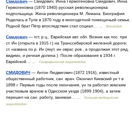
Смидович
— Смидович, Инна Гермогеновна Смидович, Инна
Гермогеновна (1870 1940) русская революционерка
подпольщица. Жена революционера М. Лемана. Биография
Родилась в Туле в 1870 году в многодетной помещичьей семье.
Родной брат Пётр впоследствии стал социал… …
Википедия
Смидович
— пгт, р.ц., Еврейская авт. обл. Возник как пос. при
ст. Ин (открыта в 1915 г.) на Транссибирской железной дороге;
ст. названа по р. Ин (якут, ин овраг, ров , а продолжая этот ряд,
видимо, и речная долина ). После образования в 1934 г.
Еврейской… …
Географическая энциклопедия
СМИДОВИЧ
— Антон Людвигович (1872 1916), известный
общественный работник, сан. врач. Окончил Киевский ун т в
1898 г. Первые годы после окончания, ун та работал земским
участковым врачом в Одесском уезде (1899 1904), а затем
перешел на сан. работу, занимая… …
Большая медицинская
энциклопедия