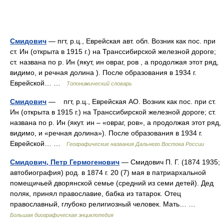
Смидович
— пгт, р.ц., Еврейская авт. обл. Возник как пос. при
ст. Ин (открыта в 1915 г.) на Транссибирской железной дороге;
ст. названа по р. Ин (якут, ин овраг, ров , а продолжая этот ряд,
видимо, и речная долина ). После образования в 1934 г.
Еврейской… …
Топонимический словарь
Смидович
— пгт, р.ц., Еврейская АО. Возник как пос. при ст.
Ин (открыта в 1915 г.) на Транссибирской железной дороге; ст.
названа по р. Ин (якут. ин – «овраг, ров», а продолжая этот ряд,
видимо, и «речная долина»). После образования в 1934 г.
Еврейской… …
Географические названия Дальнего Востока России
Смидович, Петр Гермогенович
— Смидович П. Г. (1874 1935;
автобиография) род. в 1874 г. 20 (7) мая в патриархальной
помещичьей дворянской семье (средний из семи детей). Дед
поляк, принял православие, бабка из татарок. Отец
православный, глубоко религиозный человек. Мать… …
Большая биографическая энциклопедия