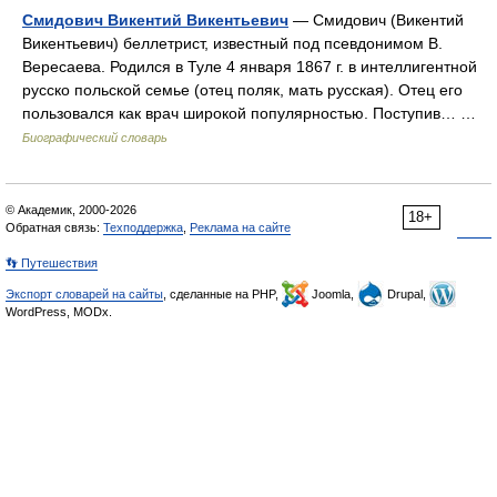
Смидович Викентий Викентьевич
— Смидович (Викентий
Викентьевич) беллетрист, известный под псевдонимом В.
Вересаева. Родился в Туле 4 января 1867 г. в интеллигентной
русско польской семье (отец поляк, мать русская). Отец его
пользовался как врач широкой популярностью. Поступив… …
Биографический словарь
© Академик, 2000-2026
18+
Обратная связь:
Техподдержка
,
Реклама на сайте
👣 Путешествия
Экспорт словарей на сайты
, сделанные на PHP,
Joomla,
Drupal,
WordPress, MODx.